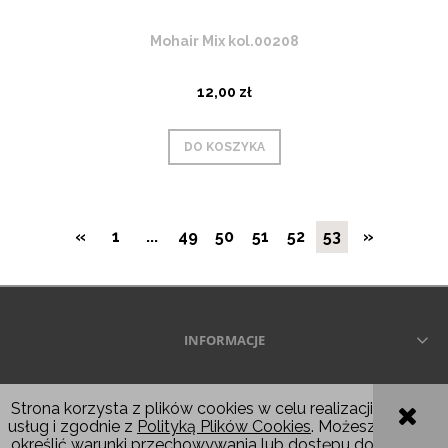
Mohair Mix kol.00208
12,00 zł
DO KOSZYKA
«
1
...
49
50
51
52
53
»
INFORMACJE
Wszelkie prawa zastrzeżone © 2026
Strona korzysta z plików cookies w celu realizacji
usług i zgodnie z
Polityką Plików Cookies
. Możesz
POKAŻ PEŁNĄ WERSJĘ STRONY
określić warunki przechowywania lub dostępu do