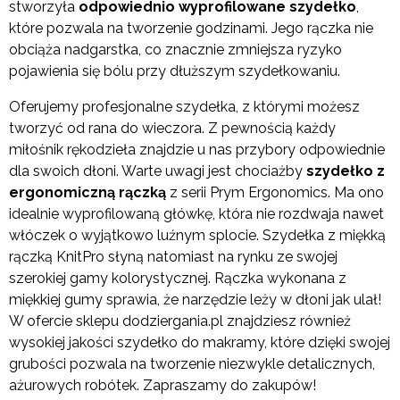
stworzyła
odpowiednio wyprofilowane szydełko
,
które pozwala na tworzenie godzinami. Jego rączka nie
obciąża nadgarstka, co znacznie zmniejsza ryzyko
pojawienia się bólu przy dłuższym szydełkowaniu.
Oferujemy profesjonalne szydełka, z którymi możesz
tworzyć od rana do wieczora. Z pewnością każdy
miłośnik rękodzieła znajdzie u nas przybory odpowiednie
dla swoich dłoni. Warte uwagi jest chociażby
szydełko z
ergonomiczną rączką
z serii Prym Ergonomics. Ma ono
idealnie wyprofilowaną główkę, która nie rozdwaja nawet
włóczek o wyjątkowo luźnym splocie. Szydełka z miękką
rączką KnitPro słyną natomiast na rynku ze swojej
szerokiej gamy kolorystycznej. Rączka wykonana z
miękkiej gumy sprawia, że narzędzie leży w dłoni jak ulał!
W ofercie sklepu dodziergania.pl znajdziesz również
wysokiej jakości szydełko do makramy, które dzięki swojej
grubości pozwala na tworzenie niezwykle detalicznych,
ażurowych robótek. Zapraszamy do zakupów!