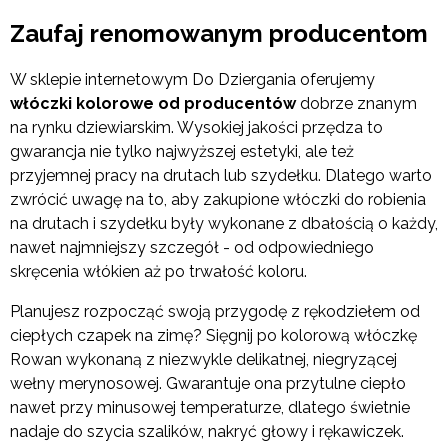
Zaufaj renomowanym producentom
W sklepie internetowym Do Dziergania oferujemy
włóczki kolorowe od producentów
dobrze znanym
na rynku dziewiarskim. Wysokiej jakości przędza to
gwarancja nie tylko najwyższej estetyki, ale też
przyjemnej pracy na drutach lub szydełku. Dlatego warto
zwrócić uwagę na to, aby zakupione włóczki do robienia
na drutach i szydełku były wykonane z dbałością o każdy,
nawet najmniejszy szczegół - od odpowiedniego
skręcenia włókien aż po trwałość koloru.
Planujesz rozpocząć swoją przygodę z rękodziełem od
ciepłych czapek na zimę? Sięgnij po kolorową włóczkę
Rowan wykonaną z niezwykle delikatnej, niegryzącej
wełny merynosowej. Gwarantuje ona przytulne ciepło
nawet przy minusowej temperaturze, dlatego świetnie
nadaje do szycia szalików, nakryć głowy i rękawiczek.