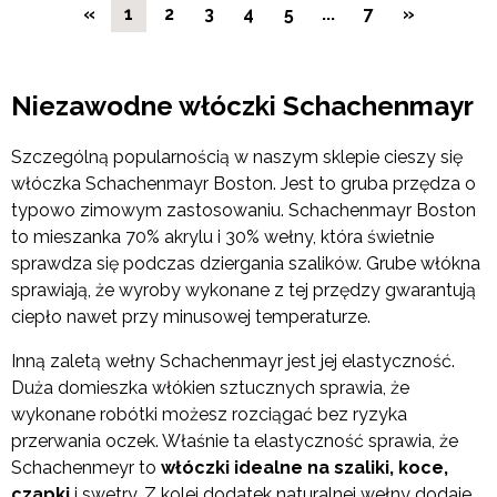
«
1
2
3
4
5
...
7
»
Niezawodne włóczki Schachenmayr
Szczególną popularnością w naszym sklepie cieszy się
włóczka Schachenmayr Boston. Jest to gruba przędza o
typowo zimowym zastosowaniu. Schachenmayr Boston
to mieszanka 70% akrylu i 30% wełny, która świetnie
sprawdza się podczas dziergania szalików. Grube włókna
sprawiają, że wyroby wykonane z tej przędzy gwarantują
ciepło nawet przy minusowej temperaturze.
Inną zaletą wełny Schachenmayr jest jej elastyczność.
Duża domieszka włókien sztucznych sprawia, że
wykonane robótki możesz rozciągać bez ryzyka
przerwania oczek. Właśnie ta elastyczność sprawia, że
Schachenmeyr to
włóczki idealne na szaliki, koce,
czapki
i swetry. Z kolei dodatek naturalnej wełny dodaje