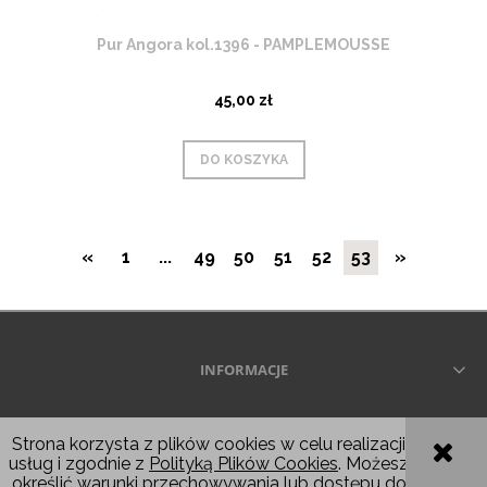
Pur Angora kol.1396 - PAMPLEMOUSSE
45,00 zł
DO KOSZYKA
«
1
...
49
50
51
52
53
»
INFORMACJE
Wszelkie prawa zastrzeżone © 2026
Strona korzysta z plików cookies w celu realizacji
usług i zgodnie z
Polityką Plików Cookies
. Możesz
POKAŻ PEŁNĄ WERSJĘ STRONY
określić warunki przechowywania lub dostępu do