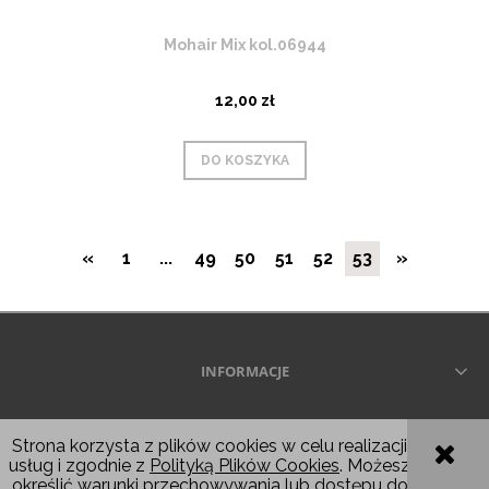
Mohair Mix kol.06944
12,00 zł
DO KOSZYKA
«
1
...
49
50
51
52
53
»
INFORMACJE
Wszelkie prawa zastrzeżone © 2026
Strona korzysta z plików cookies w celu realizacji
usług i zgodnie z
Polityką Plików Cookies
. Możesz
POKAŻ PEŁNĄ WERSJĘ STRONY
określić warunki przechowywania lub dostępu do