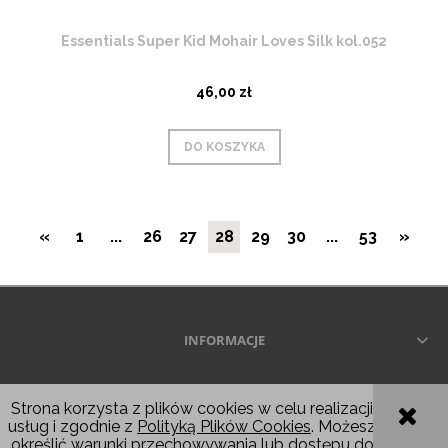
Essentials Super Kid Mohair Loves Silk kol.052
46,00 zł
DO KOSZYKA
«
1
...
26
27
28
29
30
...
53
»
INFORMACJE
Wszelkie prawa zastrzeżone © 2026
Strona korzysta z plików cookies w celu realizacji
usług i zgodnie z
Polityką Plików Cookies
. Możesz
POKAŻ PEŁNĄ WERSJĘ STRONY
określić warunki przechowywania lub dostępu do