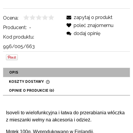
zapytaj o produkt
Ocena:
poleć znajomemu
Producent:
-
dodaj opinię
Kod produktu:
996/005/663
OPIS
KOSZTY DOSTAWY
CENA NIE ZAWIERA EWENTUALNYCH KOSZTÓW
OPINIE O PRODUKCIE (0)
PŁATNOŚCI
Isoveli to wielofunkcyjna i łatwa do przerabiania włóczka
z mieszanki wełny na akcesoria i odzież.
Motek 100g.
Wyprodukowano w Finlandii.