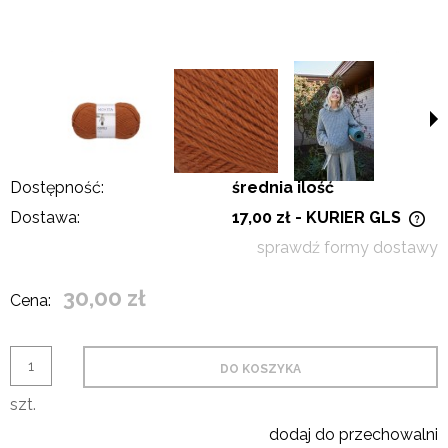
Dostępność:
średnia ilość
Dostawa:
17,00 zł
- KURIER GLS
Cena nie zawiera ewentualnych kosztów płatności
sprawdź formy dostawy
30,00 zł
Cena:
DO KOSZYKA
szt.
dodaj do przechowalni