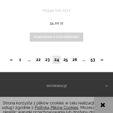
Hygge kol.0272
34,00 zł
POWIADOM O DOSTĘPNOŚCI
«
1
...
22
23
24
25
26
...
53
»
INFORMACJE
Wszelkie prawa zastrzeżone © 2026
Strona korzysta z plików cookies w celu realizacji
usług i zgodnie z
Polityką Plików Cookies
. Możesz
POKAŻ PEŁNĄ WERSJĘ STRONY
określić warunki przechowywania lub dostępu do