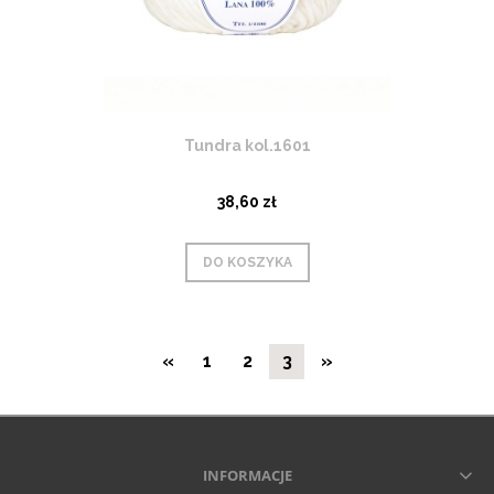
Tundra kol.1601
38,60 zł
DO KOSZYKA
«
1
2
3
»
INFORMACJE