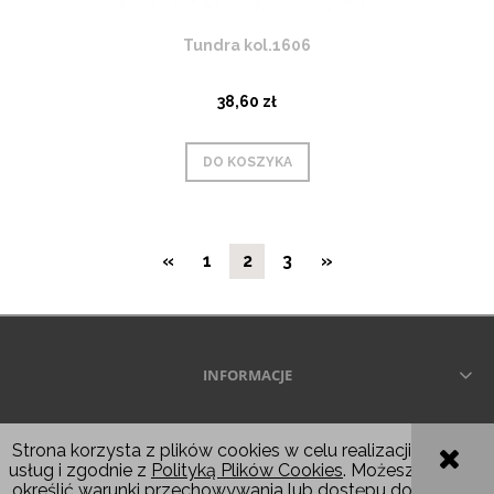
Tundra kol.1606
38,60 zł
DO KOSZYKA
«
1
2
3
»
INFORMACJE
Wszelkie prawa zastrzeżone © 2026
Strona korzysta z plików cookies w celu realizacji
usług i zgodnie z
Polityką Plików Cookies
. Możesz
POKAŻ PEŁNĄ WERSJĘ STRONY
określić warunki przechowywania lub dostępu do