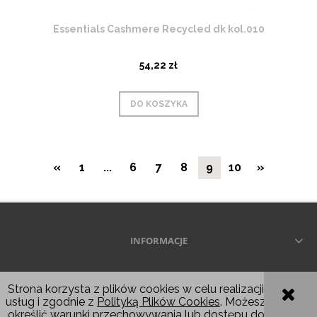
Essentials Cashmere Recycled dk kol.010
54,22 zł
DO KOSZYKA
«
1
...
6
7
8
9
10
»
INFORMACJE
Wszelkie prawa zastrzeżone © 2026
Strona korzysta z plików cookies w celu realizacji
usług i zgodnie z
Polityką Plików Cookies
. Możesz
POKAŻ PEŁNĄ WERSJĘ STRONY
określić warunki przechowywania lub dostępu do