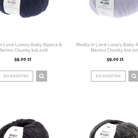
n Love Luxury Baby Alpaca &
Madly in Love Luxury Baby 
Merino Chunky kol.008
Merino Chunky kol.00
59,00 zł
59,00 zł
DO KOSZYKA
DO KOSZYKA