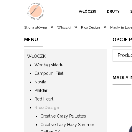
WŁÓCZKI
DRUTY
»
»
»
Strona główna
Włóczki
Rico Design
Madly in Lov
MENU
OPCJE 
Produc
WŁÓCZKI
Według składu
Campolmi Filati
MADLY 
Novita
Phildar
Red Heart
Rico Design
Creative Crazy Paillettes
Creative Lazy Hazy Summer
Cotton DK