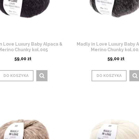
n Love Luxury Baby Alpaca &
Madly in Love Luxury Baby 
Merino Chunky kol.005
Merino Chunky kol.00
59,00 zł
59,00 zł
DO KOSZYKA
DO KOSZYKA