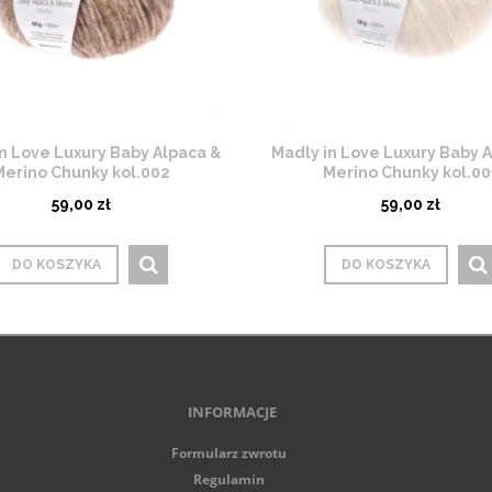
n Love Luxury Baby Alpaca &
Madly in Love Luxury Baby 
Merino Chunky kol.002
Merino Chunky kol.00
59,00 zł
59,00 zł
DO KOSZYKA
DO KOSZYKA
INFORMACJE
Formularz zwrotu
Regulamin