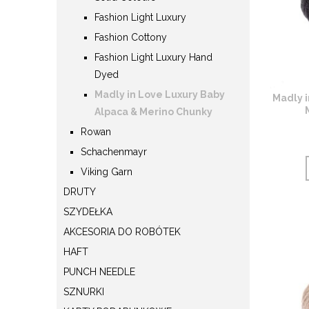
Fashion Light Luxury
Fashion Cottony
Fashion Light Luxury Hand
Dyed
Madly in Love Luxury Baby
Madly i
Alpaca & Merino Chunky
Rowan
Schachenmayr
Viking Garn
DRUTY
SZYDEŁKA
AKCESORIA DO ROBÓTEK
HAFT
PUNCH NEEDLE
SZNURKI