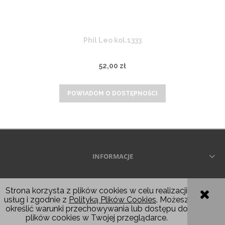
Phil Leo kol.1333
52,00 zł
POWIADOM O DOSTĘPNOŚCI
INFORMACJE
Wszelkie prawa zastrzeżone © 2026
Strona korzysta z plików cookies w celu realizacji
usług i zgodnie z
Polityką Plików Cookies
. Możesz
POKAŻ PEŁNĄ WERSJĘ STRONY
określić warunki przechowywania lub dostępu do
plików cookies w Twojej przeglądarce.
Sklep internetowy Shoper.pl