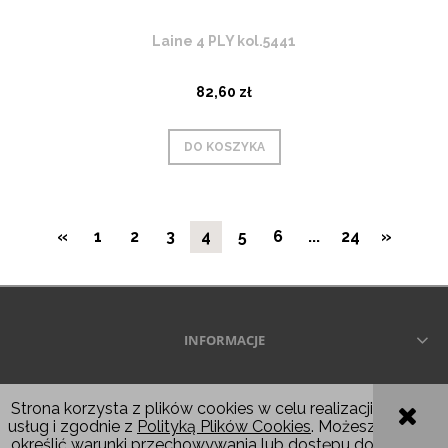
Laine 4 PLY kol.5441
82,60 zł
DO KOSZYKA
«
1
2
3
4
5
6
...
24
»
INFORMACJE
Wszelkie prawa zastrzeżone © 2026
Strona korzysta z plików cookies w celu realizacji
usług i zgodnie z
Polityką Plików Cookies
. Możesz
POKAŻ PEŁNĄ WERSJĘ STRONY
określić warunki przechowywania lub dostępu do