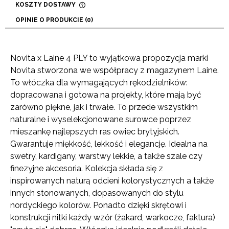
KOSZTY DOSTAWY
CENA NIE ZAWIERA EWENTUALNYCH KOSZTÓW
OPINIE O PRODUKCIE (0)
PŁATNOŚCI
Novita x Laine 4 PLY to wyjątkowa propozycja marki
Novita stworzona we współpracy z magazynem Laine.
To włóczka dla wymagających rękodzielników:
dopracowana i gotowa na projekty, które mają być
zarówno piękne, jak i trwałe. To przede wszystkim
naturalne i wyselekcjonowane surowce poprzez
mieszankę najlepszych ras owiec brytyjskich.
Gwarantuje miękkość, lekkość i elegancję. Idealna na
swetry, kardigany, warstwy lekkie, a także szale czy
finezyjne akcesoria. Kolekcja składa się z
inspirowanych naturą odcieni kolorystycznych a także
innych stonowanych, dopasowanych do stylu
nordyckiego kolorów. Ponadto dzięki skrętowi i
konstrukcji nitki każdy wzór (żakard, warkocze, faktura)