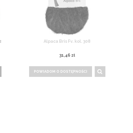
2
Alpaca Bris Fv. kol. 308
31,46 zł
POWIADOM O DOSTĘPNOŚCI