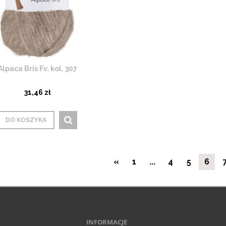
Alpaca Bris Fv. kol. 307
31,46 zł
DO KOSZYKA
«
1
...
4
5
6
INFORMACJE