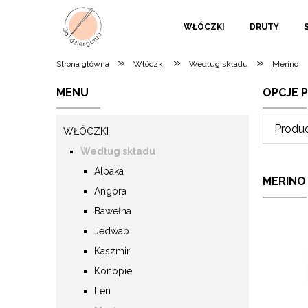
WŁÓCZKI
DRUTY
»
»
»
Strona główna
Włóczki
Według składu
Merino
MENU
OPCJE 
Produc
WŁÓCZKI
Według składu
Alpaka
MERINO
Angora
Bawełna
Jedwab
Kaszmir
Konopie
Len