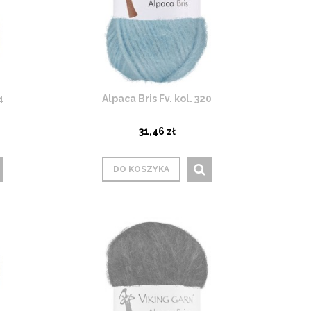
4
Alpaca Bris Fv. kol. 320
31,46 zł
DO KOSZYKA