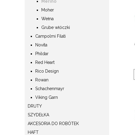
Merino
Moher
Wełna
Grube włóczki
Campolmi Filati
Novita
Phildar
Red Heart
Rico Design
Rowan
Schachenmayr
Viking Garn
DRUTY
SZYDEŁKA
AKCESORIA DO ROBÓTEK
HAFT