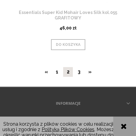
Essentials Super Kid Mohair Loves Silk kol.055
GRAFITOWY
46,00 zł
DO KOSZYKA
«
1
2
3
»
INFORMACJE
Wszelkie prawa zastrzeżone © 2026
Strona korzysta z plików cookies w celu realizacji
usług i zgodnie z
Polityką Plików Cookies
. Możesz
POKAŻ PEŁNĄ WERSJĘ STRONY
określić warunki przechowywania lub dostępu do