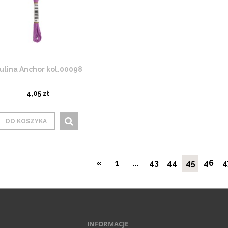
ulina Anchor kol.00098
4,05 zł
DO KOSZYKA
«
1
...
43
44
45
46
4
INFORMACJE