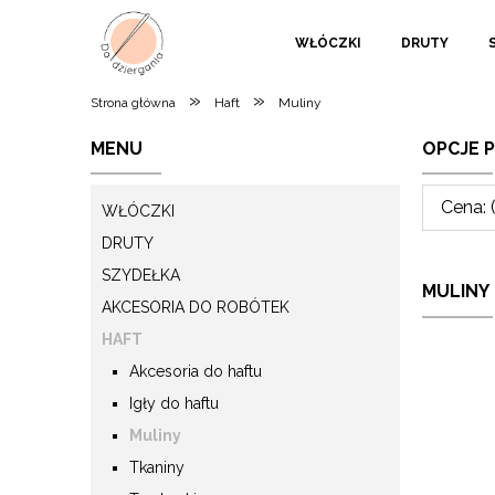
WŁÓCZKI
DRUTY
»
»
Strona główna
Haft
Muliny
MENU
OPCJE 
Cena: 
WŁÓCZKI
DRUTY
SZYDEŁKA
MULINY
AKCESORIA DO ROBÓTEK
HAFT
Akcesoria do haftu
Igły do haftu
Muliny
Tkaniny