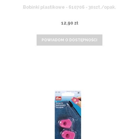
Bobinki plastikowe - 610706 - 30szt./opak.
12,90 zł
POWIADOM O DOSTĘPNOŚCI