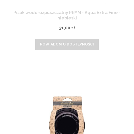
Pisak wodorozpuszczalny PRYM - Aqua Extra Fine -
niebieski
31,00 zł
POWIADOM O DOSTĘPNOŚCI