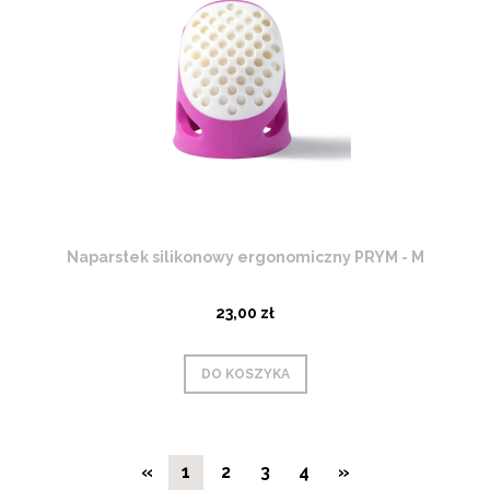
Naparstek silikonowy ergonomiczny PRYM - M
23,00 zł
DO KOSZYKA
«
1
2
3
4
»