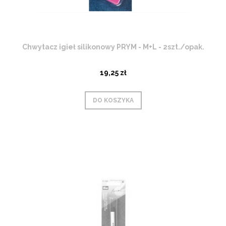
Chwytacz igieł silikonowy PRYM - M+L - 2szt./opak.
19,25 zł
DO KOSZYKA