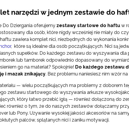
et narzędzi w jednym zestawie do haf
e Do Dziergania oferujemy
zestawy startowe do haftu
w r
ostosowany dla osób, które nigdy wcześniej nie miały do c
 haftu zawiera komplet nici, niezbędnych do wykonania konk
nchor
, które są idealne dla osób początkujących. Nici są jedwa
iasnych supełków. Do każdego zestawu do wyszywania dla
borek lub tamborek odpowiednio dopasowany do wymiarów c
esieniem go na materiał? Spokojnie!
Do każdego zestawu d
ję i mazak znikający
. Bez problemu naniesiesz nim wzór na 
teriału — wielu początkujących ma problemy z doborem te
go zestawu startowego do wyszywania arkusze wysokojakości
jących, który łatwo przebić igłą — również dołączoną do z
ć również o tym, że do naszych zestawów dołączamy przy
over lub Pony. Używanie wysokiej jakości akcesoriów na s
okłutych palców, splątanych nici i zaniku motywacji.