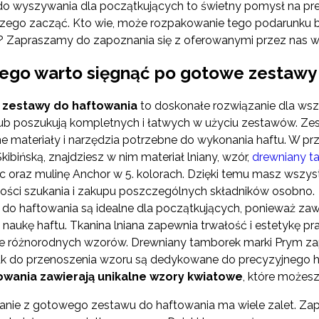
o wyszywania dla początkujących to świetny pomysł na prez
czego zacząć. Kto wie, może rozpakowanie tego podarunku b
 Zapraszamy do zapoznania się z oferowanymi przez nas w
ego warto sięgnąć po gotowe zestawy
zestawy do haftowania
to doskonałe rozwiązanie dla wsz
ub poszukują kompletnych i łatwych w użyciu zestawów. Zes
e materiały i narzędzia potrzebne do wykonania haftu. W p
kibińską, znajdziesz w nim materiał lniany, wzór,
drewniany t
ilc oraz mulinę Anchor w 5. kolorach. Dzięki temu masz wszy
ości szukania i zakupu poszczególnych składników osobno.
do haftowania są idealne dla początkujących, ponieważ zawier
ą naukę haftu. Tkanina lniana zapewnia trwałość i estetykę pr
e różnorodnych wzorów. Drewniany tamborek marki Prym zape
ak do przenoszenia wzoru są dedykowane do precyzyjnego 
owania zawierają unikalne wzory kwiatowe
, które możes
anie z gotowego zestawu do haftowania ma wiele zalet. Zap