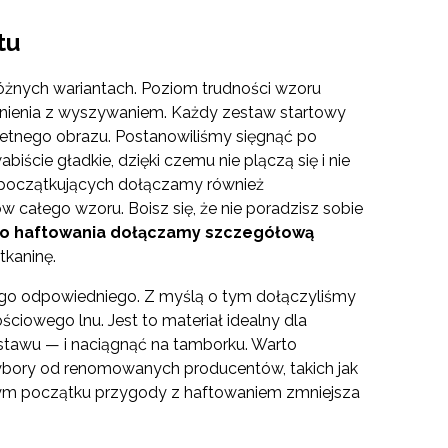
tu
óżnych wariantach. Poziom trudności wzoru
zynienia z wyszywaniem. Każdy zestaw startowy
retnego obrazu. Postanowiliśmy sięgnąć po
biście gładkie, dzięki czemu nie plączą się i nie
 początkujących dołączamy również
ałego wzoru. Boisz się, że nie poradzisz sobie
o haftowania dołączamy szczegółową
tkaninę.
go odpowiedniego. Z myślą o tym dołączyliśmy
owego lnu. Jest to materiał idealny dla
estawu — i naciągnąć na tamborku. Warto
bory od renomowanych producentów, takich jak
amym początku przygody z haftowaniem zmniejsza