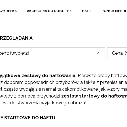
SZYDEŁKA
AKCESORIA DO ROBÓTEK
HAFT
PUNCH NEED
PRZEGLĄDANIA
ent: (wybierz)
Cena: 
yjątkowe zestawy do haftowania.
Pierwsze próby haftowa
z doborem odpowiednich przyborów, a także z przeniesienie
t często wydają się niemal tak skomplikowane, jak wzory ma
 wtedy z pomocą przychodzi
zestaw startowy do haftowa
jesz do stworzenia wyjątkowego obrazu!
Y STARTOWE DO HAFTU