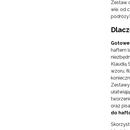
Zestaw d
wie, od 
podróży?
Dlacz
Gotowe 
haftem l
niezbędn
Klaudią S
wzoru, f
konieczn
Zestawy 
ułatwiaj
tworzeni
oraz pis
do haft
Skorzyst