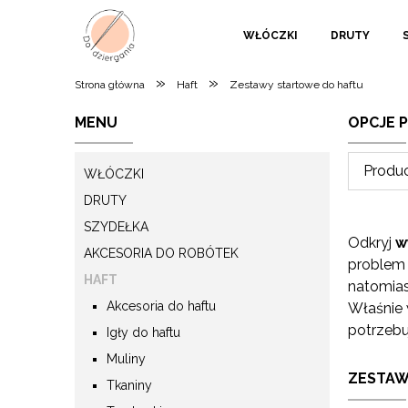
WŁÓCZKI
DRUTY
»
»
Strona główna
Haft
Zestawy startowe do haftu
MENU
OPCJE 
Produc
WŁÓCZKI
DRUTY
SZYDEŁKA
Odkryj
w
AKCESORIA DO ROBÓTEK
problem 
HAFT
natomias
Akcesoria do haftu
Właśnie
potrzebu
Igły do haftu
Muliny
ZESTAW
Tkaniny