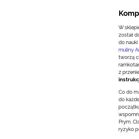
Kompl
W sklepi
został d
do nauki
muliny A
tworzą c
ramkotam
z przeni
instrukc
Co do ma
do każde
początku
wspomnie
Prym, Cl
ryzyko p