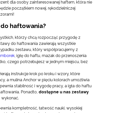
ent dla osoby zainteresowanej haftem, która nie
ędzie początkiem nowej, rękodzielniczej
zorami!
 do haftowania?
ystkich, którzy chcą rozpocząć przygodę z
tawy do haftowania zawierają wszystkie
rzypadku zestawu, który współpracujemy z
amborek
, igłę do haftu, mazak do przenoszenia
stko, czego potrzebujesz w jednym miejscu, bez
ają instrukcje krok po kroku i wzory, które
acy, a mulina Anchor w pięciu kolorach umożliwia
wnia stabilność i wygodę pracy, a igła do haftu
haftowania. Ponadto,
dostępne u nas zestawy
z wykonać.
ewnia kompletność, łatwość nauki, wysokiej