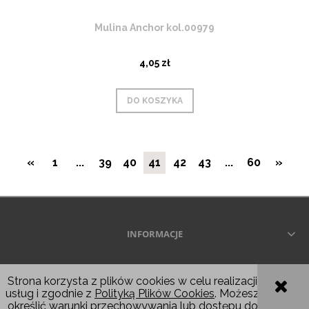
Mulina Anchor kol.00979
4,05 zł
DO KOSZYKA
«
1
...
39
40
41
42
43
...
60
»
INFORMACJE
Wszelkie prawa zastrzeżone © 2026
Strona korzysta z plików cookies w celu realizacji
usług i zgodnie z
Polityką Plików Cookies
. Możesz
POKAŻ PEŁNĄ WERSJĘ STRONY
określić warunki przechowywania lub dostępu do