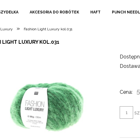
SZYDEŁKA
AKCESORIA DO ROBÓTEK
HAFT
PUNCH NEED
»
t Luxury
Fashion Light Luxury kol.031
 LIGHT LUXURY KOL.031
Dostępn
Dostawa
5
Cena:
sz