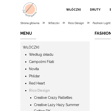
WŁÓCZKI
DRUTY
»
»
»
Strona główna
Włóczki
Rico Design
Fashion Ligh
MENU
FASHION
WŁÓCZKI
Według składu
Campolmi Filati
Novita
Phildar
Red Heart
Rico Design
Creative Crazy Paillettes
Creative Lazy Hazy Summer
Cotton DK