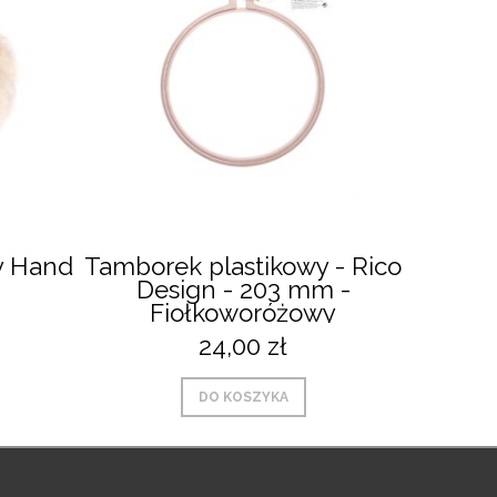
y Hand
Tamborek plastikowy - Rico
Zest
Design - 203 mm -
robót
Fiołkoworóżowy
Chaz
24,00 zł
DO KOSZYKA