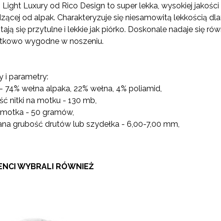
KOSZTÓW PŁATNOŚCI
 Light Luxury od Rico Design to super lekka, wysokiej jakoś
ącej od alpak. Charakteryzuje się niesamowitą lekkością dla
tają się przytulne i lekkie jak piórko. Doskonale nadaje się rów
ątkowo wygodne w noszeniu.
 i parametry:
 - 74% wełna alpaka, 22% wełna, 4% poliamid,
ść nitki na motku - 130 mb,
 motka - 50 gramów,
ana grubość drutów lub szydełka - 6,00-7,00 mm,
IENCI WYBRALI RÓWNIEŻ