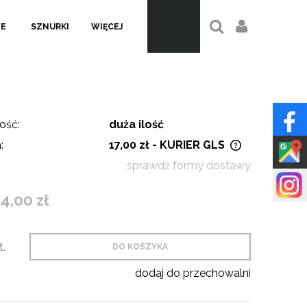
LE
SZNURKI
WIĘCEJ
ość:
duża ilość
:
17,00 zł
- KURIER GLS
sprawdź formy dostawy
Cena nie zawiera ewentualnych
kosztów płatności
4,00 zł
t.
DO KOSZYKA
dodaj do przechowalni