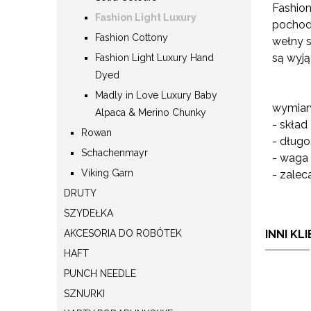
Fashion
Fashion Light Luxury
pochodz
Fashion Cottony
wełny s
są wyj
Fashion Light Luxury Hand
Dyed
Madly in Love Luxury Baby
wymiary
Alpaca & Merino Chunky
- skład
Rowan
- długo
Schachenmayr
- waga
Viking Garn
- zalec
DRUTY
SZYDEŁKA
AKCESORIA DO ROBÓTEK
INNI KL
HAFT
PUNCH NEEDLE
SZNURKI