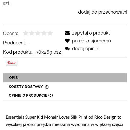
szt.
dodaj do przechowalni
zapytaj o produkt
Ocena:
poleć znajomemu
Producent:
-
dodaj opinię
Kod produktu:
383269 012
OPIS
KOSZTY DOSTAWY
CENA NIE ZAWIERA EWENTUALNYCH KOSZTÓW
OPINIE O PRODUKCIE (0)
PŁATNOŚCI
Essentials Super Kid Mohair Loves Silk Print od Rico Design to
wysokiej jakości przędza mieszana wykonana w większej części