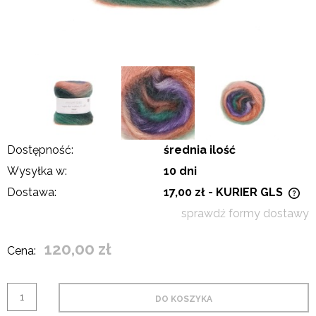
Dostępność:
średnia ilość
Wysyłka w:
10 dni
Dostawa:
17,00 zł
- KURIER GLS
Cena nie zawiera ewentualnych kosztów płatności
sprawdź formy dostawy
120,00 zł
Cena:
DO KOSZYKA