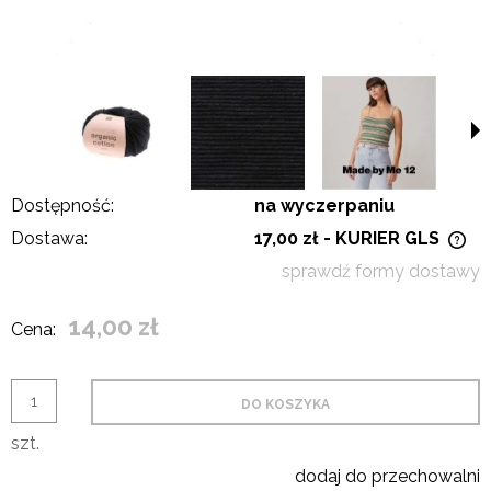
Dostępność:
na wyczerpaniu
Dostawa:
17,00 zł
- KURIER GLS
Cena nie zawiera ewentualnych kosztów płatności
sprawdź formy dostawy
14,00 zł
Cena:
DO KOSZYKA
szt.
dodaj do przechowalni