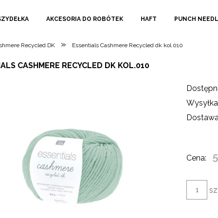
SZYDEŁKA
AKCESORIA DO ROBÓTEK
HAFT
PUNCH NEED
»
ashmere Recycled DK
Essentials Cashmere Recycled dk kol.010
IALS CASHMERE RECYCLED DK KOL.010
Dostępn
Wysyłka
Dostawa
5
Cena:
sz