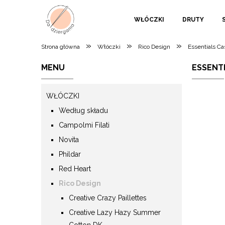
WŁÓCZKI
DRUTY
»
»
»
Strona główna
Włóczki
Rico Design
Essentials C
MENU
ESSENT
WŁÓCZKI
Według składu
Campolmi Filati
Novita
Phildar
Red Heart
Rico Design
Creative Crazy Paillettes
Creative Lazy Hazy Summer
Cotton DK