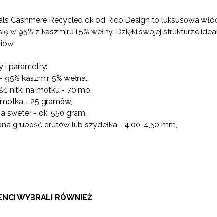
CENA NIE ZAWIERA EWENTUALNYCH
KOSZTÓW PŁATNOŚCI
als Cashmere Recycled dk od Rico Design to luksusowa włóc
się w 95% z kaszmiru i 5% wełny. Dzięki swojej strukturze ideal
iów.
 i parametry:
 - 95% kaszmir, 5% wełna,
ść nitki na motku - 70 mb,
 motka - 25 gramów,
 na sweter - ok. 550 gram,
ana grubość drutów lub szydełka - 4,00-4,50 mm,
IENCI WYBRALI RÓWNIEŻ