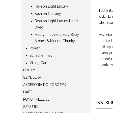
Fashion Light Luxury
Essenti
Fashion Cottony
składa 
Fashion Light Luxury Hand
akcesor
Dyed
wymiary
Madly in Love Luxury Baby
- skład
Alpaca & Merino Chunky
- długo
Rowan
- waga
Schachenmayr
- ilość
Viking Garn
- zalec
DRUTY
SZYDEŁKA
AKCESORIA DO ROBÓTEK
HAFT
PUNCH NEEDLE
INNI KL
SZNURKI