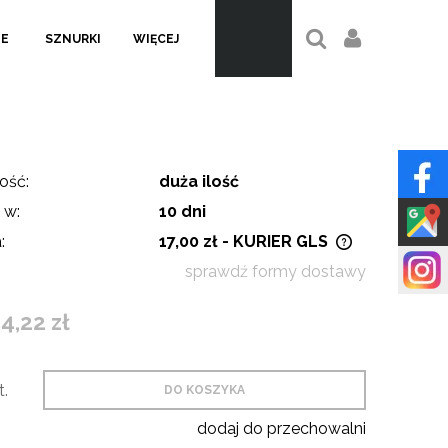
LE
SZNURKI
WIĘCEJ
ość:
duża ilość
 w:
10 dni
:
17,00 zł
- KURIER GLS
sprawdź formy dostawy
Cena nie zawiera ewentualnych
kosztów płatności
4,22 zł
t.
DO KOSZYKA
dodaj do przechowalni