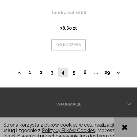
Tundra kol.1608
38,60 zł
DO KOSZYKA
«
1
2
3
4
5
6
...
29
»
INFORMACJE
Wszelkie prawa zastrzeżone © 2026
Strona korzysta z plików cookies w celu realizacji
usług i zgodnie z
Polityką Plików Cookies
. Możesz
POKAŻ PEŁNĄ WERSJĘ STRONY
określić warunki przechowywania lub dostępu do