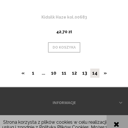
Kidsilk Haze kol.00683
42,70 zł
DO KOSZYKA
«
1
...
10
11
12
13
14
»
INFORMACJE
Wszelkie prawa zastrzeżone © 2026
Strona korzysta z plików cookies w celu realizacji
usług i zgodnie z
Polityką Plików Cookies
. Możesz