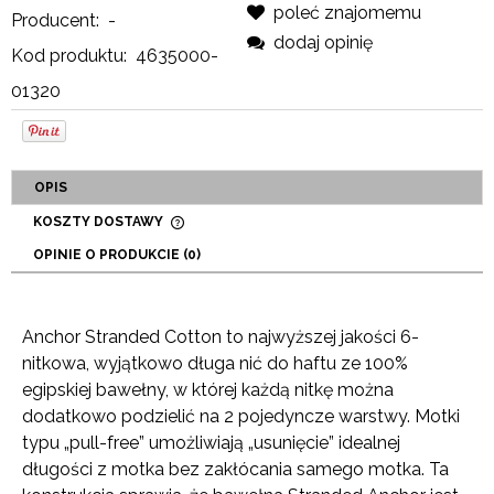
poleć znajomemu
Producent:
-
dodaj opinię
Kod produktu:
4635000-
01320
OPIS
KOSZTY DOSTAWY
CENA NIE ZAWIERA EWENTUALNYCH KOSZTÓW
OPINIE O PRODUKCIE (0)
PŁATNOŚCI
Anchor Stranded Cotton to najwyższej jakości 6-
nitkowa, wyjątkowo długa nić do haftu ze 100%
egipskiej bawełny, w której każdą nitkę można
dodatkowo podzielić na 2 pojedyncze warstwy. Motki
typu „pull-free” umożliwiają „usunięcie” idealnej
długości z motka bez zakłócania samego motka. Ta