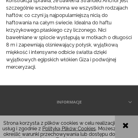
konstrukcja sprawia, że ​​bawełna Stranded Anchor jest
szczególnie wszechstronna we wszystkich rodzajach
haftów, co czyni ją najpopularniejszą nicią do
haftowania na całym świecie. Idealna do haftu
krzyżykowego,płaskiego czy liczonego. Nici
bawełniane w splocie występują w motkach o długości
8 m i zapewniają olśniewający połysk, wyjątkową
miękkość i intensywne odbicie światła dzięki
wyjątkowych egipskich włókien Giza i podwójnej
merceryzacji.
INFORMACJE
Wszelkie prawa zastrzeżone © 2026
Strona korzysta z plików cookies w celu realizacji
usług i zgodnie z
Polityką Plików Cookies
. Możesz
POKAŻ PEŁNĄ WERSJĘ STRONY
określić warunki przechowywania lub dostępu do