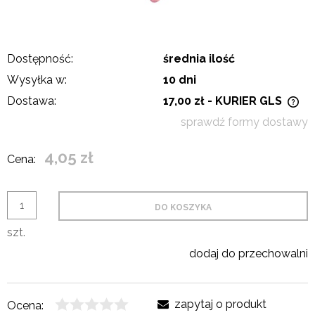
Dostępność:
średnia ilość
Wysyłka w:
10 dni
Dostawa:
17,00 zł
- KURIER GLS
Cena nie zawiera ewentualnych kosztów płatności
sprawdź formy dostawy
4,05 zł
Cena:
DO KOSZYKA
szt.
dodaj do przechowalni
zapytaj o produkt
Ocena: