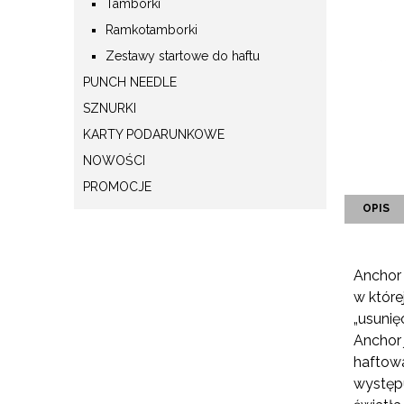
Tamborki
Ramkotamborki
Zestawy startowe do haftu
PUNCH NEEDLE
SZNURKI
KARTY PODARUNKOWE
NOWOŚCI
PROMOCJE
OPIS
Anchor 
w które
„usunię
Anchor 
haftowa
występu