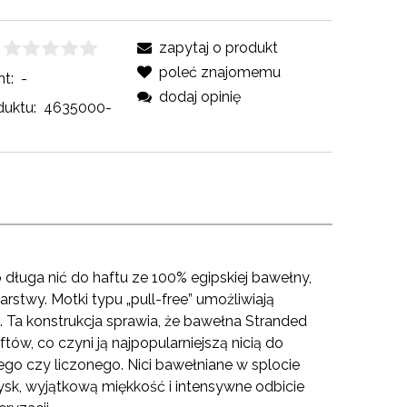
zapytaj o produkt
poleć znajomemu
t:
-
dodaj opinię
uktu:
4635000-
długa nić do haftu ze 100% egipskiej bawełny,
stwy. Motki typu „pull-free” umożliwiają
Ta konstrukcja sprawia, że ​​bawełna Stranded
ów, co czyni ją najpopularniejszą nicią do
ego czy liczonego. Nici bawełniane w splocie
ysk, wyjątkową miękkość i intensywne odbicie