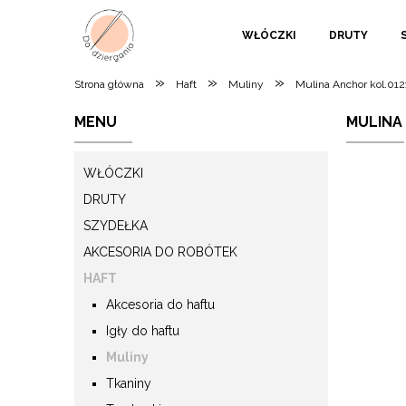
WŁÓCZKI
DRUTY
»
»
»
Strona główna
Haft
Muliny
Mulina Anchor kol.012
MENU
MULINA
WŁÓCZKI
DRUTY
SZYDEŁKA
AKCESORIA DO ROBÓTEK
HAFT
Akcesoria do haftu
Igły do haftu
Muliny
Tkaniny