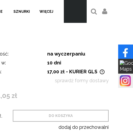
LE
SZNURKI
WIĘCEJ
ość:
na wyczerpaniu
 w:
10 dni
:
17,00 zł
- KURIER GLS
sprawdź formy dostawy
Cena nie zawiera ewentualnych
kosztów płatności
,05 zł
t.
DO KOSZYKA
dodaj do przechowalni