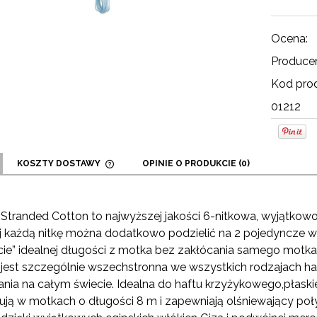
Ocena:
Producen
Kod prod
01212
KOSZTY DOSTAWY
OPINIE O PRODUKCIE (0)
CENA NIE ZAWIERA EWENTUALNYCH
KOSZTÓW PŁATNOŚCI
Stranded Cotton to najwyższej jakości 6-nitkowa, wyjątkowo 
j każdą nitkę można dodatkowo podzielić na 2 pojedyncze war
cie” idealnej długości z motka bez zakłócania samego motka. 
jest szczególnie wszechstronna we wszystkich rodzajach haft
nia na całym świecie. Idealna do haftu krzyżykowego,płaski
ją w motkach o długości 8 m i zapewniają olśniewający poł