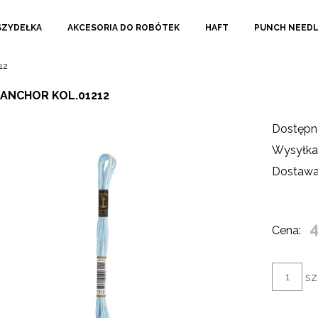
SZYDEŁKA
AKCESORIA DO ROBÓTEK
HAFT
PUNCH NEED
12
 ANCHOR KOL.01212
Dostępn
Wysyłka
Dostawa
4
Cena:
sz