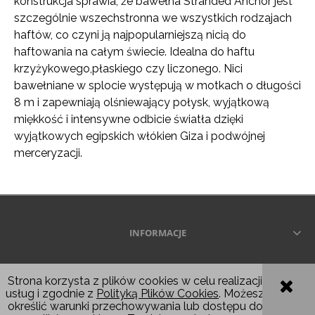
konstrukcja sprawia, że ​​bawełna Stranded Anchor jest
szczególnie wszechstronna we wszystkich rodzajach
haftów, co czyni ją najpopularniejszą nicią do
haftowania na całym świecie. Idealna do haftu
krzyżykowego,płaskiego czy liczonego. Nici
bawełniane w splocie występują w motkach o długości
8 m i zapewniają olśniewający połysk, wyjątkową
miękkość i intensywne odbicie światła dzięki
wyjątkowych egipskich włókien Giza i podwójnej
merceryzacji.
INFORMACJE
Wszelkie prawa zastrzeżone © 2026
Strona korzysta z plików cookies w celu realizacji
usług i zgodnie z
Polityką Plików Cookies
. Możesz
POKAŻ PEŁNĄ WERSJĘ STRONY
określić warunki przechowywania lub dostępu do