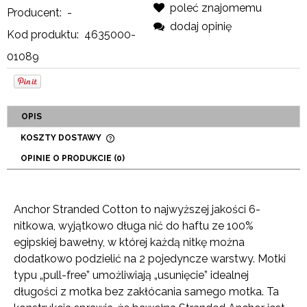
poleć znajomemu
Producent:
-
dodaj opinię
Kod produktu:
4635000-
01089
OPIS
KOSZTY DOSTAWY
CENA NIE ZAWIERA EWENTUALNYCH KOSZTÓW
OPINIE O PRODUKCIE (0)
PŁATNOŚCI
Anchor Stranded Cotton to najwyższej jakości 6-
nitkowa, wyjątkowo długa nić do haftu ze 100%
egipskiej bawełny, w której każdą nitkę można
dodatkowo podzielić na 2 pojedyncze warstwy. Motki
typu „pull-free” umożliwiają „usunięcie” idealnej
długości z motka bez zakłócania samego motka. Ta