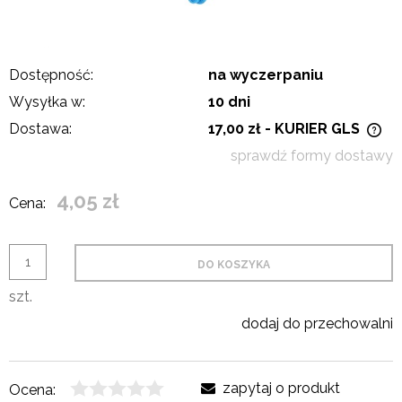
Dostępność:
na wyczerpaniu
Wysyłka w:
10 dni
Dostawa:
17,00 zł
- KURIER GLS
Cena nie zawiera ewentualnych kosztów płatności
sprawdź formy dostawy
4,05 zł
Cena:
DO KOSZYKA
szt.
dodaj do przechowalni
zapytaj o produkt
Ocena: