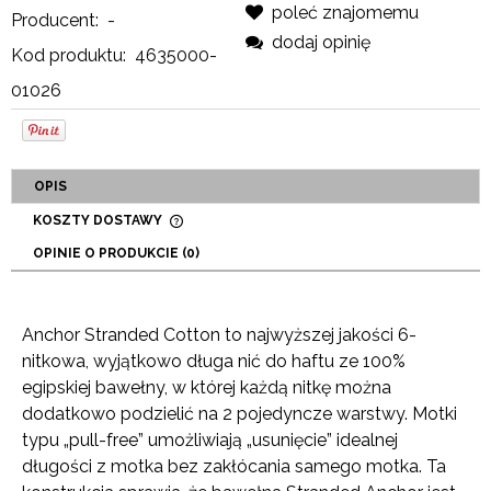
poleć znajomemu
Producent:
-
dodaj opinię
Kod produktu:
4635000-
01026
OPIS
KOSZTY DOSTAWY
CENA NIE ZAWIERA EWENTUALNYCH KOSZTÓW
OPINIE O PRODUKCIE (0)
PŁATNOŚCI
Anchor Stranded Cotton to najwyższej jakości 6-
nitkowa, wyjątkowo długa nić do haftu ze 100%
egipskiej bawełny, w której każdą nitkę można
dodatkowo podzielić na 2 pojedyncze warstwy. Motki
typu „pull-free” umożliwiają „usunięcie” idealnej
długości z motka bez zakłócania samego motka. Ta