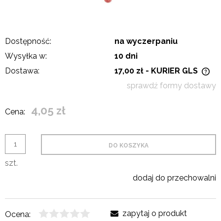
Dostępność:
na wyczerpaniu
Wysyłka w:
10 dni
Dostawa:
17,00 zł
- KURIER GLS
Cena nie zawiera ewentualnych kosztów płatności
sprawdź formy dostawy
4,05 zł
Cena:
DO KOSZYKA
szt.
dodaj do przechowalni
zapytaj o produkt
Ocena: