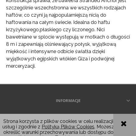
konstrukcja sprawia, że ​​bawełna Stranded Anchor jest
szczególnie wszechstronna we wszystkich rodzajach
haftów, co czyni ją najpopularniejszą nicią do
haftowania na całym świecie. Idealna do haftu
krzyżykowego,płaskiego czy liczonego. Nici
bawełniane w splocie występują w motkach o długości
8 m i zapewniają olśniewający połysk, wyjątkową
miękkość i intensywne odbicie światła dzięki
wyjątkowych egipskich włókien Giza i podwójnej
merceryzacji.
INFORMACJE
Wszelkie prawa zastrzeżone © 2026
Strona korzysta z plików cookies w celu realizacji
usług i zgodnie z
Polityką Plików Cookies
. Możesz
POKAŻ PEŁNĄ WERSJĘ STRONY
określić warunki przechowywania lub dostępu do