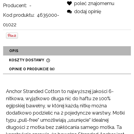
poleć znajomemu
Producent:
-
dodaj opinię
Kod produktu:
4635000-
01022
OPIS
KOSZTY DOSTAWY
CENA NIE ZAWIERA EWENTUALNYCH KOSZTÓW
OPINIE O PRODUKCIE (0)
PŁATNOŚCI
Anchor Stranded Cotton to najwyższej jakości 6-
nitkowa, wyjątkowo długa nić do haftu ze 100%
egipskiej bawełny, w której każdą nitkę można
dodatkowo podzielić na 2 pojedyncze warstwy. Motki
typu „pull-free” umożliwiają „usunięcie” idealnej
długości z motka bez zakłócania samego motka. Ta