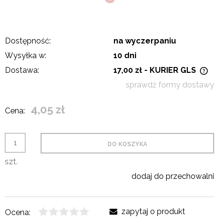
Dostępność:
na wyczerpaniu
Wysyłka w:
10 dni
Dostawa:
17,00 zł
- KURIER GLS
Cena nie zawiera ewentualnych kosztów płatności
sprawdź formy dostawy
4,05 zł
Cena:
DO KOSZYKA
szt.
dodaj do przechowalni
zapytaj o produkt
Ocena: