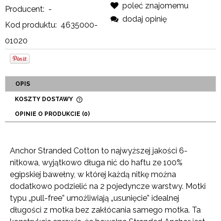
poleć znajomemu
Producent:
-
dodaj opinię
Kod produktu:
4635000-
01020
OPIS
KOSZTY DOSTAWY
CENA NIE ZAWIERA EWENTUALNYCH KOSZTÓW
OPINIE O PRODUKCIE (0)
PŁATNOŚCI
Anchor Stranded Cotton to najwyższej jakości 6-
nitkowa, wyjątkowo długa nić do haftu ze 100%
egipskiej bawełny, w której każdą nitkę można
dodatkowo podzielić na 2 pojedyncze warstwy. Motki
typu „pull-free” umożliwiają „usunięcie” idealnej
długości z motka bez zakłócania samego motka. Ta