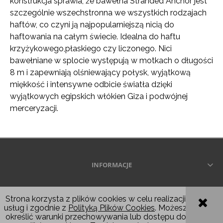
konstrukcja sprawia, że ​​bawełna Stranded Anchor jest
szczególnie wszechstronna we wszystkich rodzajach
haftów, co czyni ją najpopularniejszą nicią do
haftowania na całym świecie. Idealna do haftu
krzyżykowego,płaskiego czy liczonego. Nici
bawełniane w splocie występują w motkach o długości
8 m i zapewniają olśniewający połysk, wyjątkową
miękkość i intensywne odbicie światła dzięki
wyjątkowych egipskich włókien Giza i podwójnej
merceryzacji.
INFORMACJE
Wszelkie prawa zastrzeżone © 2026
Strona korzysta z plików cookies w celu realizacji
usług i zgodnie z
Polityką Plików Cookies
. Możesz
POKAŻ PEŁNĄ WERSJĘ STRONY
określić warunki przechowywania lub dostępu do