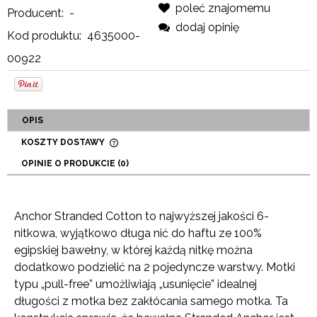
poleć znajomemu
Producent:
-
dodaj opinię
Kod produktu:
4635000-
00922
OPIS
KOSZTY DOSTAWY
CENA NIE ZAWIERA EWENTUALNYCH KOSZTÓW
OPINIE O PRODUKCIE (0)
PŁATNOŚCI
Anchor Stranded Cotton to najwyższej jakości 6-
nitkowa, wyjątkowo długa nić do haftu ze 100%
egipskiej bawełny, w której każdą nitkę można
dodatkowo podzielić na 2 pojedyncze warstwy. Motki
typu „pull-free” umożliwiają „usunięcie” idealnej
długości z motka bez zakłócania samego motka. Ta