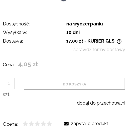
Dostępność:
na wyczerpaniu
Wysyłka w:
10 dni
Dostawa:
17,00 zł
- KURIER GLS
Cena nie zawiera ewentualnych kosztów płatności
sprawdź formy dostawy
4,05 zł
Cena:
DO KOSZYKA
szt.
dodaj do przechowalni
zapytaj o produkt
Ocena: