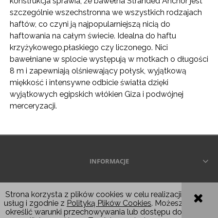
konstrukcja sprawia, że ​​bawełna Stranded Anchor jest
szczególnie wszechstronna we wszystkich rodzajach
haftów, co czyni ją najpopularniejszą nicią do
haftowania na całym świecie. Idealna do haftu
krzyżykowego,płaskiego czy liczonego. Nici
bawełniane w splocie występują w motkach o długości
8 m i zapewniają olśniewający połysk, wyjątkową
miękkość i intensywne odbicie światła dzięki
wyjątkowych egipskich włókien Giza i podwójnej
merceryzacji.
INFORMACJE
Wszelkie prawa zastrzeżone © 2026
Strona korzysta z plików cookies w celu realizacji
usług i zgodnie z
Polityką Plików Cookies
. Możesz
POKAŻ PEŁNĄ WERSJĘ STRONY
określić warunki przechowywania lub dostępu do