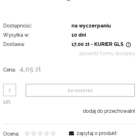
Dostępność:
na wyczerpaniu
Wysyłka w:
10 dni
Dostawa:
17,00 zł
- KURIER GLS
Cena nie zawiera ewentualnych kosztów płatności
sprawdź formy dostawy
4,05 zł
Cena:
DO KOSZYKA
szt.
dodaj do przechowalni
zapytaj o produkt
Ocena: