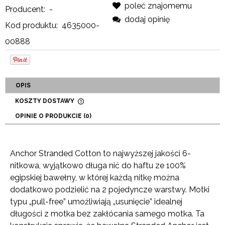
poleć znajomemu
Producent:
-
dodaj opinię
Kod produktu:
4635000-
00888
OPIS
KOSZTY DOSTAWY
CENA NIE ZAWIERA EWENTUALNYCH KOSZTÓW
OPINIE O PRODUKCIE (0)
PŁATNOŚCI
Anchor Stranded Cotton to najwyższej jakości 6-
nitkowa, wyjątkowo długa nić do haftu ze 100%
egipskiej bawełny, w której każdą nitkę można
dodatkowo podzielić na 2 pojedyncze warstwy. Motki
typu „pull-free” umożliwiają „usunięcie” idealnej
długości z motka bez zakłócania samego motka. Ta