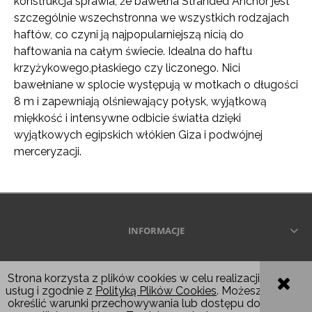
konstrukcja sprawia, że ​​bawełna Stranded Anchor jest
szczególnie wszechstronna we wszystkich rodzajach
haftów, co czyni ją najpopularniejszą nicią do
haftowania na całym świecie. Idealna do haftu
krzyżykowego,płaskiego czy liczonego. Nici
bawełniane w splocie występują w motkach o długości
8 m i zapewniają olśniewający połysk, wyjątkową
miękkość i intensywne odbicie światła dzięki
wyjątkowych egipskich włókien Giza i podwójnej
merceryzacji.
INFORMACJE
Wszelkie prawa zastrzeżone © 2026
Strona korzysta z plików cookies w celu realizacji
usług i zgodnie z
Polityką Plików Cookies
. Możesz
POKAŻ PEŁNĄ WERSJĘ STRONY
określić warunki przechowywania lub dostępu do