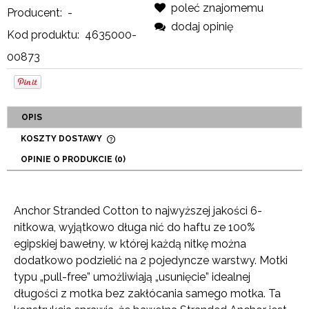
poleć znajomemu
Producent:
-
dodaj opinię
Kod produktu:
4635000-
00873
OPIS
KOSZTY DOSTAWY
CENA NIE ZAWIERA EWENTUALNYCH KOSZTÓW
OPINIE O PRODUKCIE (0)
PŁATNOŚCI
Anchor Stranded Cotton to najwyższej jakości 6-
nitkowa, wyjątkowo długa nić do haftu ze 100%
egipskiej bawełny, w której każdą nitkę można
dodatkowo podzielić na 2 pojedyncze warstwy. Motki
typu „pull-free” umożliwiają „usunięcie” idealnej
długości z motka bez zakłócania samego motka. Ta