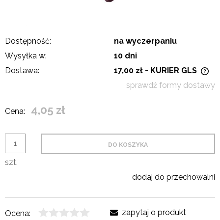
Dostępność:
na wyczerpaniu
Wysyłka w:
10 dni
Dostawa:
17,00 zł
- KURIER GLS
Cena nie zawiera ewentualnych kosztów płatności
sprawdź formy dostawy
4,05 zł
Cena:
DO KOSZYKA
szt.
dodaj do przechowalni
zapytaj o produkt
Ocena: