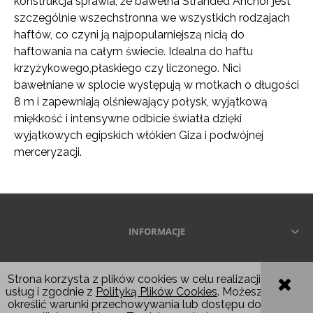
konstrukcja sprawia, że ​​bawełna Stranded Anchor jest
szczególnie wszechstronna we wszystkich rodzajach
haftów, co czyni ją najpopularniejszą nicią do
haftowania na całym świecie. Idealna do haftu
krzyżykowego,płaskiego czy liczonego. Nici
bawełniane w splocie występują w motkach o długości
8 m i zapewniają olśniewający połysk, wyjątkową
miękkość i intensywne odbicie światła dzięki
wyjątkowych egipskich włókien Giza i podwójnej
merceryzacji.
INFORMACJE
Wszelkie prawa zastrzeżone © 2026
Strona korzysta z plików cookies w celu realizacji
usług i zgodnie z
Polityką Plików Cookies
. Możesz
POKAŻ PEŁNĄ WERSJĘ STRONY
określić warunki przechowywania lub dostępu do