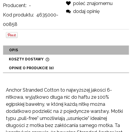
poleć znajomemu
Producent:
-
dodaj opinię
Kod produktu:
4635000-
00858
OPIS
KOSZTY DOSTAWY
CENA NIE ZAWIERA EWENTUALNYCH KOSZTÓW
OPINIE O PRODUKCIE (0)
PŁATNOŚCI
Anchor Stranded Cotton to najwyższej jakości 6-
nitkowa, wyjątkowo długa nić do haftu ze 100%
egipskiej bawełny, w której każdą nitkę można
dodatkowo podzielić na 2 pojedyncze warstwy. Motki
typu „pull-free” umożliwiają „usunięcie” idealnej
długości z motka bez zakłócania samego motka. Ta