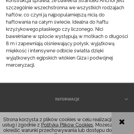
konstrukcja sprawia, że ​​bawełna Stranded Anchor jest
szczególnie wszechstronna we wszystkich rodzajach
haftów, co czyni ją najpopularniejszą nicią do
haftowania na całym świecie. Idealna do haftu
krzyżykowego,płaskiego czy liczonego. Nici
bawełniane w splocie występują w motkach o długości
8 m i zapewniają olśniewający połysk, wyjątkową
miękkość i intensywne odbicie światła dzięki
wyjątkowych egipskich włókien Giza i podwójnej
merceryzacji.
INFORMACJE
Wszelkie prawa zastrzeżone © 2026
Strona korzysta z plików cookies w celu realizacji
usług i zgodnie z
Polityką Plików Cookies
. Możesz
POKAŻ PEŁNĄ WERSJĘ STRONY
określić warunki przechowywania lub dostępu do