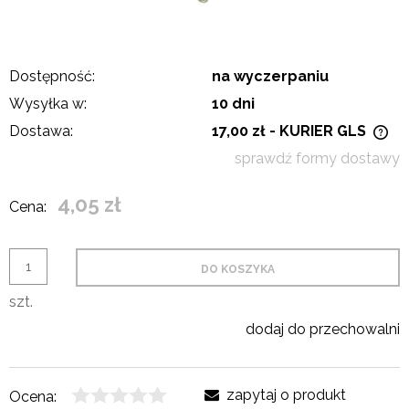
Dostępność:
na wyczerpaniu
Wysyłka w:
10 dni
Dostawa:
17,00 zł
- KURIER GLS
Cena nie zawiera ewentualnych kosztów płatności
sprawdź formy dostawy
4,05 zł
Cena:
DO KOSZYKA
szt.
dodaj do przechowalni
zapytaj o produkt
Ocena: