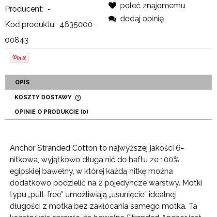
poleć znajomemu
Producent:
-
dodaj opinię
Kod produktu:
4635000-
00843
OPIS
KOSZTY DOSTAWY
CENA NIE ZAWIERA EWENTUALNYCH KOSZTÓW
OPINIE O PRODUKCIE (0)
PŁATNOŚCI
Anchor Stranded Cotton to najwyższej jakości 6-
nitkowa, wyjątkowo długa nić do haftu ze 100%
egipskiej bawełny, w której każdą nitkę można
dodatkowo podzielić na 2 pojedyncze warstwy. Motki
typu „pull-free” umożliwiają „usunięcie” idealnej
długości z motka bez zakłócania samego motka. Ta