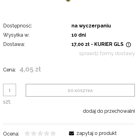
Dostępność:
na wyczerpaniu
Wysyłka w:
10 dni
Dostawa:
17,00 zł
- KURIER GLS
Cena nie zawiera ewentualnych kosztów płatności
sprawdź formy dostawy
4,05 zł
Cena:
DO KOSZYKA
szt.
dodaj do przechowalni
zapytaj o produkt
Ocena: