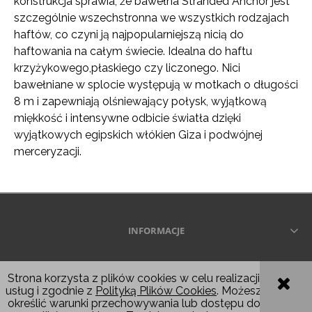
konstrukcja sprawia, że ​​bawełna Stranded Anchor jest
szczególnie wszechstronna we wszystkich rodzajach
haftów, co czyni ją najpopularniejszą nicią do
haftowania na całym świecie. Idealna do haftu
krzyżykowego,płaskiego czy liczonego. Nici
bawełniane w splocie występują w motkach o długości
8 m i zapewniają olśniewający połysk, wyjątkową
miękkość i intensywne odbicie światła dzięki
wyjątkowych egipskich włókien Giza i podwójnej
merceryzacji.
INFORMACJE
Wszelkie prawa zastrzeżone © 2026
Strona korzysta z plików cookies w celu realizacji
usług i zgodnie z
Polityką Plików Cookies
. Możesz
POKAŻ PEŁNĄ WERSJĘ STRONY
określić warunki przechowywania lub dostępu do