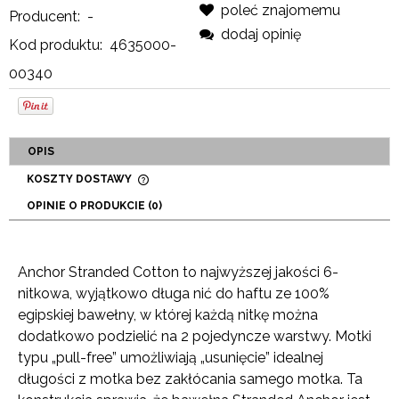
poleć znajomemu
Producent:
-
dodaj opinię
Kod produktu:
4635000-
00340
OPIS
KOSZTY DOSTAWY
CENA NIE ZAWIERA EWENTUALNYCH KOSZTÓW
OPINIE O PRODUKCIE (0)
PŁATNOŚCI
Anchor Stranded Cotton to najwyższej jakości 6-
nitkowa, wyjątkowo długa nić do haftu ze 100%
egipskiej bawełny, w której każdą nitkę można
dodatkowo podzielić na 2 pojedyncze warstwy. Motki
typu „pull-free” umożliwiają „usunięcie” idealnej
długości z motka bez zakłócania samego motka. Ta