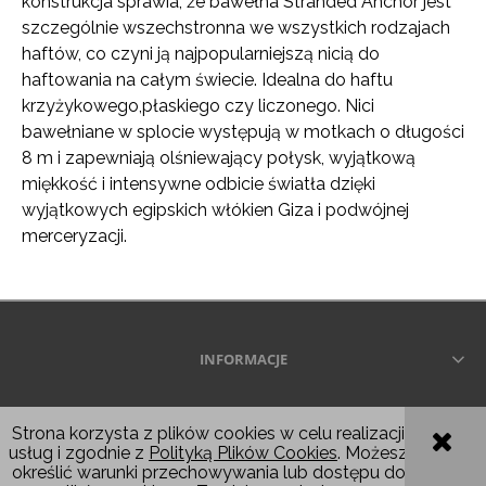
konstrukcja sprawia, że ​​bawełna Stranded Anchor jest
szczególnie wszechstronna we wszystkich rodzajach
haftów, co czyni ją najpopularniejszą nicią do
haftowania na całym świecie. Idealna do haftu
krzyżykowego,płaskiego czy liczonego. Nici
bawełniane w splocie występują w motkach o długości
8 m i zapewniają olśniewający połysk, wyjątkową
miękkość i intensywne odbicie światła dzięki
wyjątkowych egipskich włókien Giza i podwójnej
merceryzacji.
INFORMACJE
Wszelkie prawa zastrzeżone © 2026
Strona korzysta z plików cookies w celu realizacji
usług i zgodnie z
Polityką Plików Cookies
. Możesz
POKAŻ PEŁNĄ WERSJĘ STRONY
określić warunki przechowywania lub dostępu do