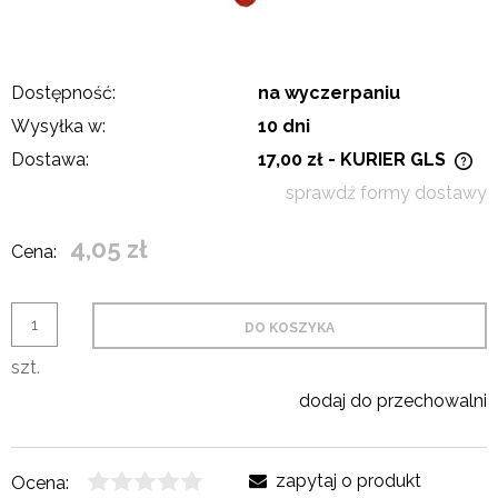
Dostępność:
na wyczerpaniu
Wysyłka w:
10 dni
Dostawa:
17,00 zł
- KURIER GLS
Cena nie zawiera ewentualnych kosztów płatności
sprawdź formy dostawy
4,05 zł
Cena:
DO KOSZYKA
szt.
dodaj do przechowalni
zapytaj o produkt
Ocena: