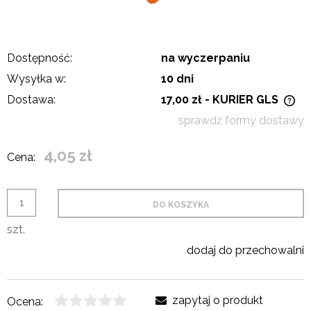
Dostępność:
na wyczerpaniu
Wysyłka w:
10 dni
Dostawa:
17,00 zł
- KURIER GLS
Cena nie zawiera ewentualnych kosztów płatności
sprawdź formy dostawy
4,05 zł
Cena:
DO KOSZYKA
szt.
dodaj do przechowalni
zapytaj o produkt
Ocena: