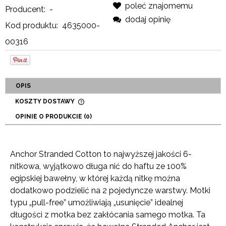
poleć znajomemu
Producent:
-
dodaj opinię
Kod produktu:
4635000-
00316
OPIS
KOSZTY DOSTAWY
CENA NIE ZAWIERA EWENTUALNYCH KOSZTÓW
OPINIE O PRODUKCIE (0)
PŁATNOŚCI
Anchor Stranded Cotton to najwyższej jakości 6-
nitkowa, wyjątkowo długa nić do haftu ze 100%
egipskiej bawełny, w której każdą nitkę można
dodatkowo podzielić na 2 pojedyncze warstwy. Motki
typu „pull-free” umożliwiają „usunięcie” idealnej
długości z motka bez zakłócania samego motka. Ta