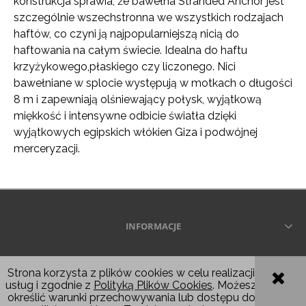
konstrukcja sprawia, że ​​bawełna Stranded Anchor jest
szczególnie wszechstronna we wszystkich rodzajach
haftów, co czyni ją najpopularniejszą nicią do
haftowania na całym świecie. Idealna do haftu
krzyżykowego,płaskiego czy liczonego. Nici
bawełniane w splocie występują w motkach o długości
8 m i zapewniają olśniewający połysk, wyjątkową
miękkość i intensywne odbicie światła dzięki
wyjątkowych egipskich włókien Giza i podwójnej
merceryzacji.
INFORMACJE
Wszelkie prawa zastrzeżone © 2026
Strona korzysta z plików cookies w celu realizacji
usług i zgodnie z
Polityką Plików Cookies
. Możesz
POKAŻ PEŁNĄ WERSJĘ STRONY
określić warunki przechowywania lub dostępu do