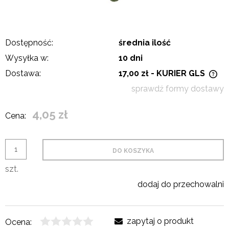
Dostępność:
średnia ilość
Wysyłka w:
10 dni
Dostawa:
17,00 zł
- KURIER GLS
Cena nie zawiera ewentualnych kosztów płatności
sprawdź formy dostawy
4,05 zł
Cena:
DO KOSZYKA
szt.
dodaj do przechowalni
zapytaj o produkt
Ocena: