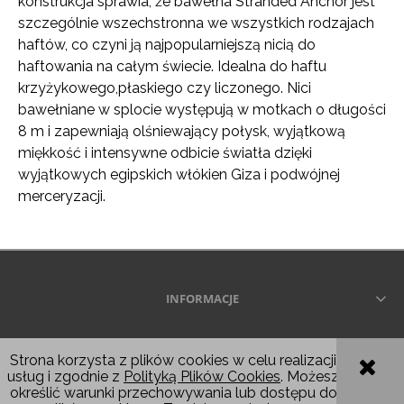
konstrukcja sprawia, że ​​bawełna Stranded Anchor jest
szczególnie wszechstronna we wszystkich rodzajach
haftów, co czyni ją najpopularniejszą nicią do
haftowania na całym świecie. Idealna do haftu
krzyżykowego,płaskiego czy liczonego. Nici
bawełniane w splocie występują w motkach o długości
8 m i zapewniają olśniewający połysk, wyjątkową
miękkość i intensywne odbicie światła dzięki
wyjątkowych egipskich włókien Giza i podwójnej
merceryzacji.
INFORMACJE
Wszelkie prawa zastrzeżone © 2026
Strona korzysta z plików cookies w celu realizacji
usług i zgodnie z
Polityką Plików Cookies
. Możesz
POKAŻ PEŁNĄ WERSJĘ STRONY
określić warunki przechowywania lub dostępu do