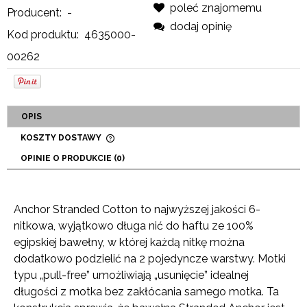
poleć znajomemu
Producent:
-
dodaj opinię
Kod produktu:
4635000-
00262
OPIS
KOSZTY DOSTAWY
CENA NIE ZAWIERA EWENTUALNYCH KOSZTÓW
OPINIE O PRODUKCIE (0)
PŁATNOŚCI
Anchor Stranded Cotton to najwyższej jakości 6-
nitkowa, wyjątkowo długa nić do haftu ze 100%
egipskiej bawełny, w której każdą nitkę można
dodatkowo podzielić na 2 pojedyncze warstwy. Motki
typu „pull-free” umożliwiają „usunięcie” idealnej
długości z motka bez zakłócania samego motka. Ta