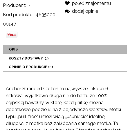
poleć znajomemu
Producent:
-
dodaj opinię
Kod produktu:
4635000-
00147
OPIS
KOSZTY DOSTAWY
CENA NIE ZAWIERA EWENTUALNYCH KOSZTÓW
OPINIE O PRODUKCIE (0)
PŁATNOŚCI
Anchor Stranded Cotton to najwyższej jakości 6-
nitkowa, wyjątkowo długa nić do haftu ze 100%
egipskiej bawełny, w której każdą nitkę można
dodatkowo podzielić na 2 pojedyncze warstwy. Motki
typu „pull-free” umożliwiają „usunięcie” idealnej
długości z motka bez zakłócania samego motka. Ta