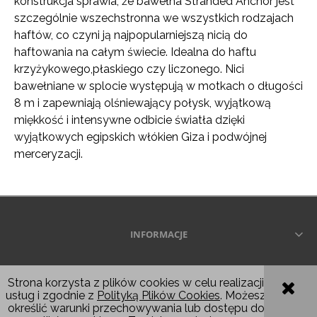
konstrukcja sprawia, że ​​bawełna Stranded Anchor jest
szczególnie wszechstronna we wszystkich rodzajach
haftów, co czyni ją najpopularniejszą nicią do
haftowania na całym świecie. Idealna do haftu
krzyżykowego,płaskiego czy liczonego. Nici
bawełniane w splocie występują w motkach o długości
8 m i zapewniają olśniewający połysk, wyjątkową
miękkość i intensywne odbicie światła dzięki
wyjątkowych egipskich włókien Giza i podwójnej
merceryzacji.
INFORMACJE
Wszelkie prawa zastrzeżone © 2026
Strona korzysta z plików cookies w celu realizacji
usług i zgodnie z
Polityką Plików Cookies
. Możesz
POKAŻ PEŁNĄ WERSJĘ STRONY
określić warunki przechowywania lub dostępu do