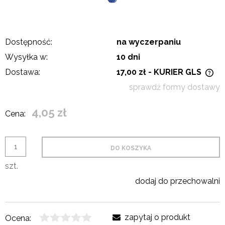
Dostępność:
na wyczerpaniu
Wysyłka w:
10 dni
Dostawa:
17,00 zł
- KURIER GLS
Cena nie zawiera ewentualnych kosztów płatności
sprawdź formy dostawy
4,05 zł
Cena:
DO KOSZYKA
szt.
dodaj do przechowalni
zapytaj o produkt
Ocena: