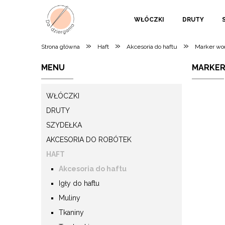
WŁÓCZKI
DRUTY
»
»
»
Strona główna
Haft
Akcesoria do haftu
Marker wod
MENU
MARKER
WŁÓCZKI
DRUTY
SZYDEŁKA
AKCESORIA DO ROBÓTEK
HAFT
Akcesoria do haftu
Igły do haftu
Muliny
Tkaniny