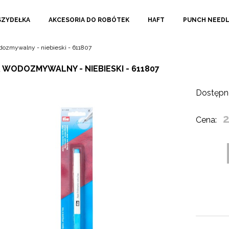
SZYDEŁKA
AKCESORIA DO ROBÓTEK
HAFT
PUNCH NEED
ozmywalny - niebieski - 611807
 WODOZMYWALNY - NIEBIESKI - 611807
Dostępn
2
Cena: