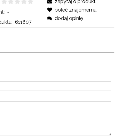
zapytaj o produkt
poleć znajomemu
t:
-
dodaj opinię
uktu:
611807