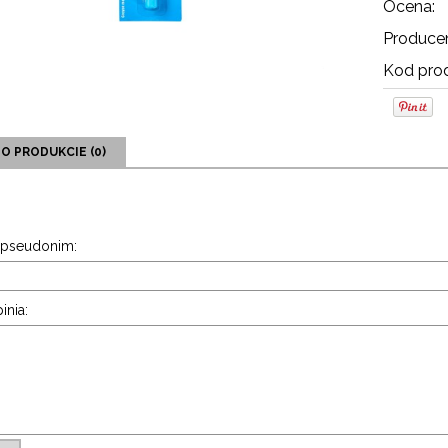
Ocena:
Producen
Kod prod
 O PRODUKCIE (0)
 pseudonim:
inia: