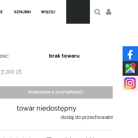
LE
SZNURKI
WIĘCEJ
ość:
brak towaru
7,00 zł
POWIADOM O DOSTĘPNOŚCI
towar niedostępny
dodaj do przechowalni