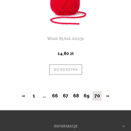
Wool 85 kol.00231
14,80 zł
DO KOSZYKA
«
1
...
66
67
68
69
70
»
INFORMACJE