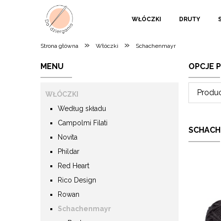
WŁÓCZKI
DRUTY
»
»
Strona główna
Włóczki
Schachenmayr
MENU
OPCJE 
Produc
WŁÓCZKI
Według składu
Campolmi Filati
SCHACH
Novita
Phildar
Red Heart
Rico Design
Rowan
Schachenmayr