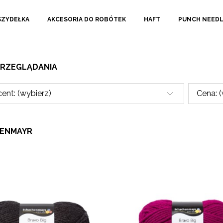
SZYDEŁKA
AKCESORIA DO ROBÓTEK
HAFT
PUNCH NEED
PRZEGLĄDANIA
ent: (wybierz)
Cena: 
ENMAYR