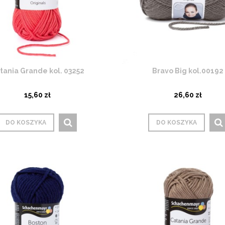
tania Grande kol. 03252
Bravo Big kol.00192
15,60 zł
26,60 zł
DO KOSZYKA
DO KOSZYKA