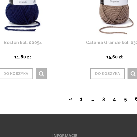
Boston kol. 00054
Catania Grande kol. 03
11,80 zł
15,60 zł
DO KOSZYKA
DO KOSZYKA
«
1
...
3
4
5
INFORMACJE