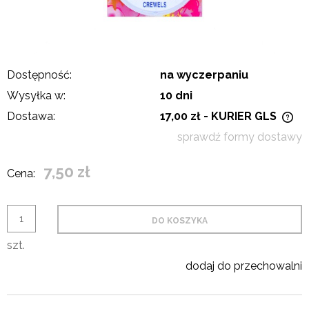
Dostępność:
na wyczerpaniu
Wysyłka w:
10 dni
Dostawa:
17,00 zł
- KURIER GLS
Cena nie zawiera ewentualnych kosztów płatności
sprawdź formy dostawy
7,50 zł
Cena:
DO KOSZYKA
szt.
dodaj do przechowalni