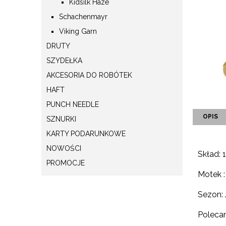
Kidsilk Haze
Schachenmayr
Viking Garn
DRUTY
SZYDEŁKA
AKCESORIA DO ROBÓTEK
HAFT
PUNCH NEEDLE
OPIS
SZNURKI
KARTY PODARUNKOWE
NOWOŚCI
Skład:
PROMOCJE
Motek 
Sezon:
Polecan