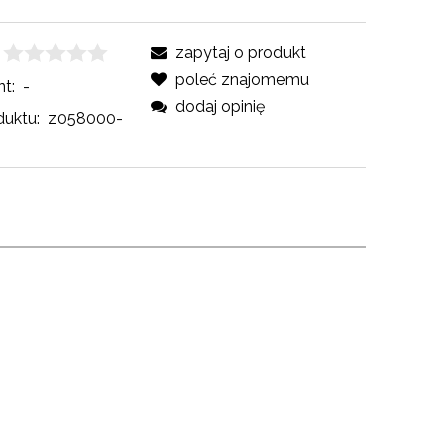
zapytaj o produkt
poleć znajomemu
t:
-
dodaj opinię
uktu:
z058000-