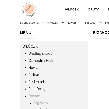
WŁÓCZKI
DRUTY
»
»
»
»
Strona główna
Włóczki
Rowan
Big Wool
Big
MENU
BIG WO
WŁÓCZKI
Według składu
Campolmi Filati
Novita
Phildar
Red Heart
Rico Design
Rowan
Big Wool