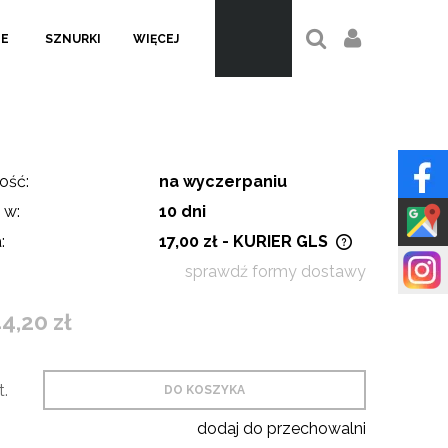
LE
SZNURKI
WIĘCEJ
ość:
na wyczerpaniu
 w:
10 dni
:
17,00 zł
- KURIER GLS
sprawdź formy dostawy
Cena nie zawiera ewentualnych
kosztów płatności
4,20 zł
t.
DO KOSZYKA
dodaj do przechowalni