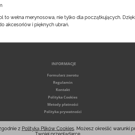
m
l to wełna merynosowa, nie tylko dla początkujących. Dzięki s
o akcesoriów i pięknych ubrań.
INFORMACJE
Formularz zwrotu
Regulamin
Kontakt
Polityka Cookies
Metody płatności
Polityka prywatności
Wszelkie prawa zastrzeżone © 2026
 zgodnie z
Polityką Plików Cookies
. Możesz określić warunki
Twojej przeglądarce.