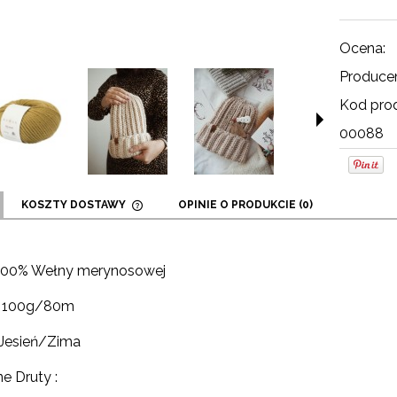
Ocena:
Producen
Kod prod
00088
KOSZTY DOSTAWY
OPINIE O PRODUKCIE (0)
CENA NIE ZAWIERA EWENTUALNYCH
KOSZTÓW PŁATNOŚCI
 100% Wełny merynosowej
: 100g/80m
 Jesień/Zima
e Druty :