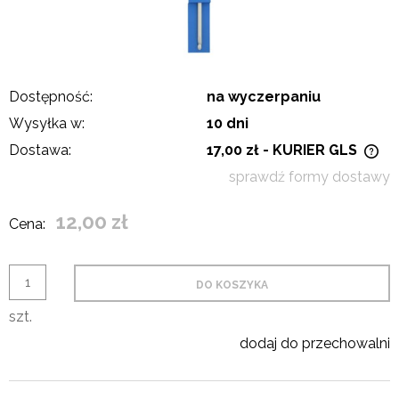
Dostępność:
na wyczerpaniu
Wysyłka w:
10 dni
Dostawa:
17,00 zł
- KURIER GLS
Cena nie zawiera ewentualnych kosztów płatności
sprawdź formy dostawy
12,00 zł
Cena:
DO KOSZYKA
szt.
dodaj do przechowalni