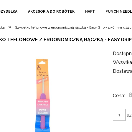
SZYDEŁKA
AKCESORIA DO ROBÓTEK
HAFT
PUNCH NEED
»
zka
Szydełko teflonowe z ergonomiczną rączką - Easy Grip - 4,50 mm x 14
O TEFLONOWE Z ERGONOMICZNĄ RĄCZKĄ - EASY GRIP - 
Dostępn
Wysyłka
Dostawa
8
Cena:
sz