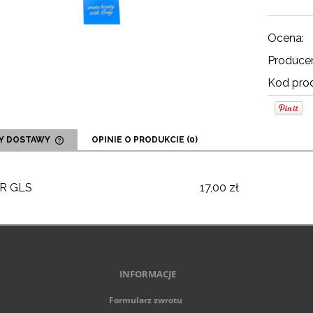
Ocena:
Producen
Kod prod
Y DOSTAWY
OPINIE O PRODUKCIE (0)
CENA NIE ZAWIERA EWENTUALNYCH
KOSZTÓW PŁATNOŚCI
R GLS
17,00 zł
INFORMACJE
Formularz zwrotu