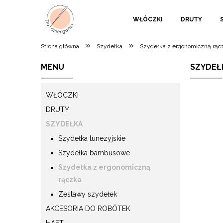
WŁÓCZKI
DRUTY
»
»
Strona główna
Szydełka
Szydełka z ergonomiczną rąc
MENU
SZYDEŁK
WŁÓCZKI
DRUTY
SZYDEŁKA
Szydełka tunezyjskie
Szydełka bambusowe
Szydełka z ergonomiczną
rączka
Zestawy szydełek
AKCESORIA DO ROBÓTEK
HAFT