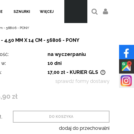
LE
SZNURKI
WIĘCEJ
 cm - 56806 - PONY
4,50 MM X 14 CM - 56806 - PONY
ość:
na wyczerpaniu
 w:
10 dni
:
17,00 zł
- KURIER GLS
sprawdź formy dostawy
Cena nie zawiera ewentualnych
kosztów płatności
,90 zł
t.
DO KOSZYKA
dodaj do przechowalni