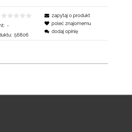
zapytaj o produkt
poleć znajomemu
t:
-
dodaj opinię
uktu:
56806